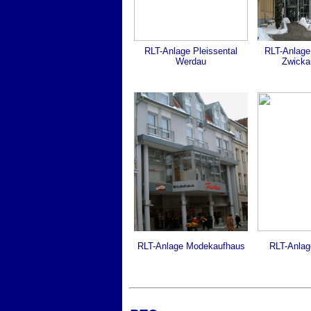
RLT-Anlage Pleissental
RLT-Anlage
Werdau
Zwicka
RLT-Anlage Modekaufhaus
RLT-Anlag