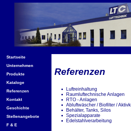
Startseite
Unternehmen
Referenzen
Produkte
Kataloge
Luftreinhaltung
Referenzen
Raumluftechnische Anlagen
RTO - Anlagen
Kontakt
Abluftwäscher / Biofilter / Aktivk
Geschichte
Behälter, Tanks, Silos
Spezialapparate
Stellenangebote
Edelstahlverarbeitung
F & E