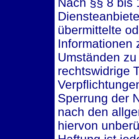
Nach §§ 8 bis 
Diensteanbieter
übermittelte o
Informationen
Umständen zu f
rechtswidrige T
Verpflichtunge
Sperrung der 
nach den allg
hiervon unberü