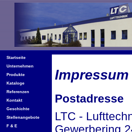
Startseite
Unternehmen
Impressum
Produkte
Kataloge
Referenzen
Postadresse
Kontakt
Geschichte
LTC - Lufttec
Stellenangebote
Gewerbering 2
F & E